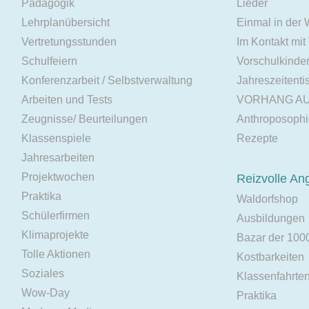
Pädagogik
Lieder
Lehrplanübersicht
Einmal in der
Vertretungsstunden
Im Kontakt mit
Schulfeiern
Vorschulkinde
Konferenzarbeit / Selbstverwaltung
Jahreszeitenti
Arbeiten und Tests
VORHANG A
Zeugnisse/ Beurteilungen
Anthroposoph
Klassenspiele
Rezepte
Jahresarbeiten
Projektwochen
Reizvolle An
Praktika
Waldorfshop
Schülerfirmen
Ausbildungen
Klimaprojekte
Bazar der 100
Tolle Aktionen
Kostbarkeiten
Soziales
Klassenfahrte
Wow-Day
Praktika