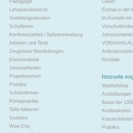
Pädagogik
Lieder
Lehrplanübersicht
Einmal in der
Vertretungsstunden
Im Kontakt mit
Schulfeiern
Vorschulkinde
Konferenzarbeit / Selbstverwaltung
Jahreszeitenti
Arbeiten und Tests
VORHANG A
Zeugnisse/ Beurteilungen
Anthroposoph
Klassenspiele
Rezepte
Jahresarbeiten
Projektwochen
Reizvolle An
Praktika
Waldorfshop
Schülerfirmen
Ausbildungen
Klimaprojekte
Bazar der 100
Tolle Aktionen
Kostbarkeiten
Soziales
Klassenfahrte
Wow-Day
Praktika