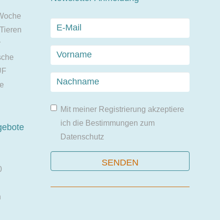
 Woche
 Tieren
r
sche
UF
ie
Mit meiner Registrierung akzeptiere
ich die Bestimmungen zum
gebote
Datenschutz
0
n