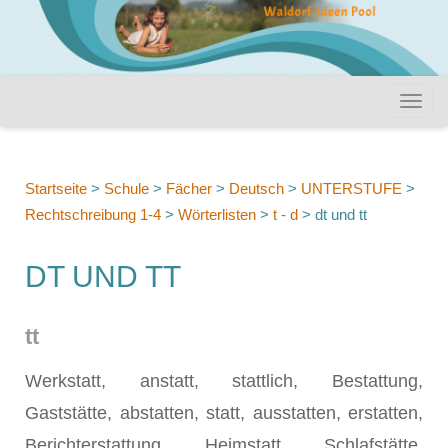
Startseite
>
Schule
>
Fächer
>
Deutsch
>
UNTERSTUFE
>
Rechtschreibung 1-4
>
Wörterlisten
>
t - d
>
dt und tt
DT UND TT
tt
Werkstatt, anstatt, stattlich, Bestattung,
Gaststätte, abstatten, statt, ausstatten, erstatten,
Berichterstattung, Heimstatt, Schlafstätte,