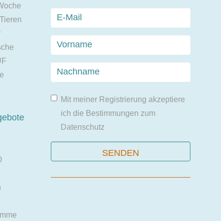
 Woche
 Tieren
r
sche
UF
ie
Mit meiner Registrierung akzeptiere
ich die Bestimmungen zum
gebote
Datenschutz
0
n
amme