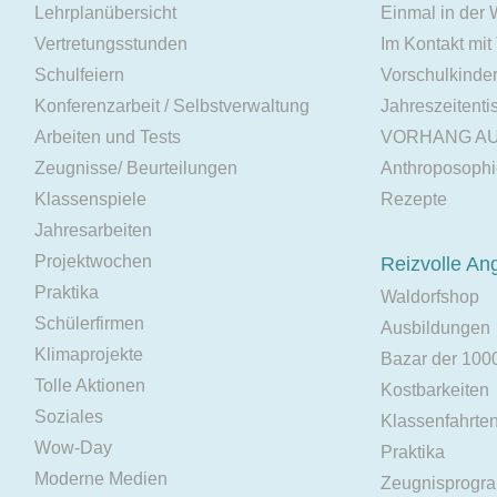
Lehrplanübersicht
Einmal in der
Vertretungsstunden
Im Kontakt mit
Schulfeiern
Vorschulkinde
Konferenzarbeit / Selbstverwaltung
Jahreszeitenti
Arbeiten und Tests
VORHANG A
Zeugnisse/ Beurteilungen
Anthroposoph
Klassenspiele
Rezepte
Jahresarbeiten
Projektwochen
Reizvolle An
Praktika
Waldorfshop
Schülerfirmen
Ausbildungen
Klimaprojekte
Bazar der 100
Tolle Aktionen
Kostbarkeiten
Soziales
Klassenfahrte
Wow-Day
Praktika
Moderne Medien
Zeugnisprogr