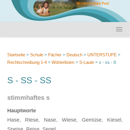
Startseite
>
Schule
>
Fächer
>
Deutsch
>
UNTERSTUFE
>
Rechtschreibung 1-4
>
Wörterlisten
>
S-Laute
>
s - ss - ß
S - SS - SS
stimmhaftes s
Hauptworte
Hase, Riese, Nase, Wiese, Gemüse, Kiesel,
Speise, Reise, Segel