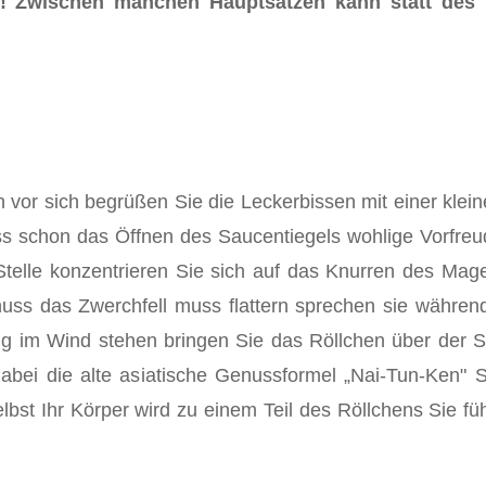
in! Zwischen manchen Hauptsätzen kann statt des
hen vor sich begrüßen Sie die Leckerbissen mit einer k
 schon das Öffnen des Saucentiegels wohlige Vorfreud
n Stelle konzentrieren Sie sich auf das Knurren des Ma
nuss das Zwerchfell muss flattern sprechen sie währen
ig im Wind stehen bringen Sie das Röllchen über der 
dabei die alte asiatische Genussformel „Nai-Tun-Ken" 
elbst Ihr Körper wird zu einem Teil des Röllchens Sie