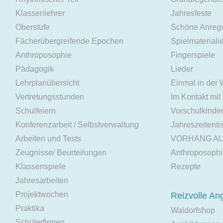
Klassenlehrer
Jahresfeste
Oberstufe
Schöne Anreg
Fächerübergreifende Epochen
Spielmateriali
Anthroposophie
Fingerspiele
Pädagogik
Lieder
Lehrplanübersicht
Einmal in der
Vertretungsstunden
Im Kontakt mit
Schulfeiern
Vorschulkinde
Konferenzarbeit / Selbstverwaltung
Jahreszeitenti
Arbeiten und Tests
VORHANG A
Zeugnisse/ Beurteilungen
Anthroposoph
Klassenspiele
Rezepte
Jahresarbeiten
Projektwochen
Reizvolle An
Praktika
Waldorfshop
Schülerfirmen