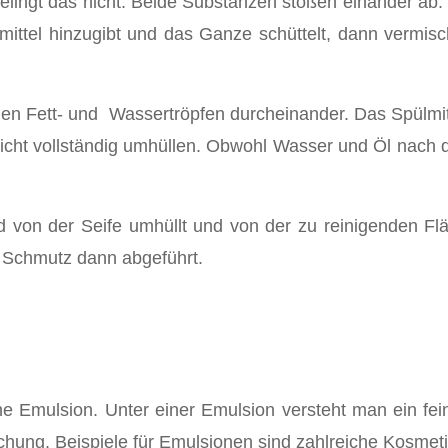
ingt das nicht. Beide Substanzen stoßen einander ab.
mittel hinzugibt und das Ganze schüttelt, dann vermi
igen Fett- und Wassertröpfen durcheinander. Das Spülmi
chicht vollständig umhüllen. Obwohl Wasser und Öl nac
d von der Seife umhüllt und von der zu reinigenden Fl
Schmutz dann abgeführt.
ine Emulsion. Unter einer Emulsion versteht man ein fei
chung. Beispiele für Emulsionen sind zahlreiche Kosmet