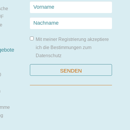
r
sche
UF
ie
Mit meiner Registrierung akzeptiere
ich die Bestimmungen zum
gebote
Datenschutz
0
n
amme
ng