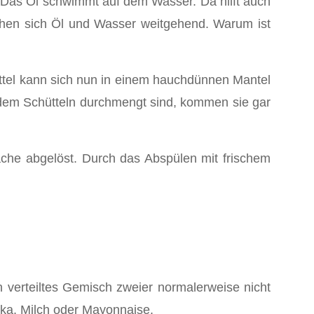
 Das Öl schwimmt auf dem Wasser. Da hilft auch
schen sich Öl und Wasser weitgehend. Warum ist
ttel kann sich nun in einem hauchdünnen Mantel
h dem Schütteln durchmengt sind, kommen sie gar
äche abgelöst. Durch das Abspülen mit frischem
n verteiltes Gemisch zweier normalerweise nicht
ika, Milch oder Mayonnaise.