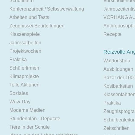
Schulfeiern
Vorschulkinde
Konferenzarbeit / Selbstverwaltung
Jahreszeitenti
Arbeiten und Tests
VORHANG A
Zeugnisse/ Beurteilungen
Anthroposoph
Klassenspiele
Rezepte
Jahresarbeiten
Projektwochen
Reizvolle An
Praktika
Waldorfshop
Schülerfirmen
Ausbildungen
Klimaprojekte
Bazar der 100
Tolle Aktionen
Kostbarkeiten
Soziales
Klassenfahrte
Wow-Day
Praktika
Moderne Medien
Zeugnisprogr
Stundenplan - Deputate
Schulbegleitu
Tiere in der Schule
Zeitschriften