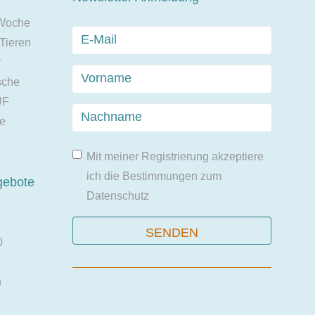
 Woche
 Tieren
r
sche
UF
ie
Mit meiner Registrierung akzeptiere
ich die Bestimmungen zum
gebote
Datenschutz
0
n