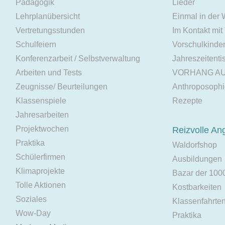
Pädagogik
Lieder
Lehrplanübersicht
Einmal in der
Vertretungsstunden
Im Kontakt mit
Schulfeiern
Vorschulkinde
Konferenzarbeit / Selbstverwaltung
Jahreszeitenti
Arbeiten und Tests
VORHANG A
Zeugnisse/ Beurteilungen
Anthroposoph
Klassenspiele
Rezepte
Jahresarbeiten
Projektwochen
Reizvolle An
Praktika
Waldorfshop
Schülerfirmen
Ausbildungen
Klimaprojekte
Bazar der 100
Tolle Aktionen
Kostbarkeiten
Soziales
Klassenfahrte
Wow-Day
Praktika