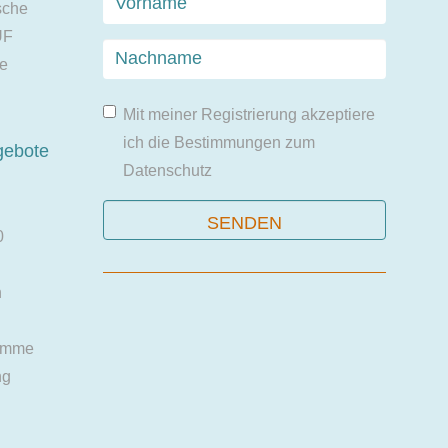
sche
UF
ie
Mit meiner Registrierung akzeptiere
ich die Bestimmungen zum
gebote
Datenschutz
0
n
amme
ng