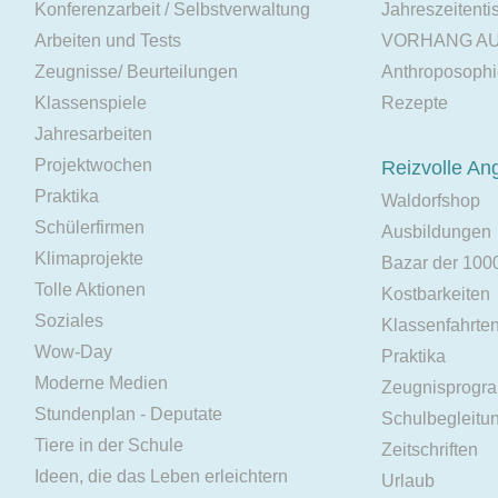
Konferenzarbeit / Selbstverwaltung
Jahreszeitenti
Arbeiten und Tests
VORHANG A
Zeugnisse/ Beurteilungen
Anthroposoph
Klassenspiele
Rezepte
Jahresarbeiten
Projektwochen
Reizvolle An
Praktika
Waldorfshop
Schülerfirmen
Ausbildungen
Klimaprojekte
Bazar der 100
Tolle Aktionen
Kostbarkeiten
Soziales
Klassenfahrte
Wow-Day
Praktika
Moderne Medien
Zeugnisprogr
Stundenplan - Deputate
Schulbegleitu
Tiere in der Schule
Zeitschriften
Ideen, die das Leben erleichtern
Urlaub