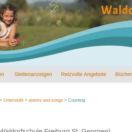
en
Stellenanzeigen
Reizvolle Angebote
Bücher
>
Unterstufe
>
poems and songs
>
Counting
 Waldorfschule Freiburg St. Georgen)