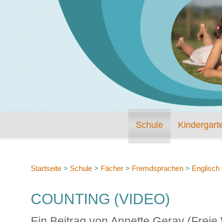
Schule
Kindergart
Startseite
>
Schule
>
Fächer
>
Fremdsprachen
>
Englisch
COUNTING (VIDEO)
Ein Beitrag von Annette Geray (Freie