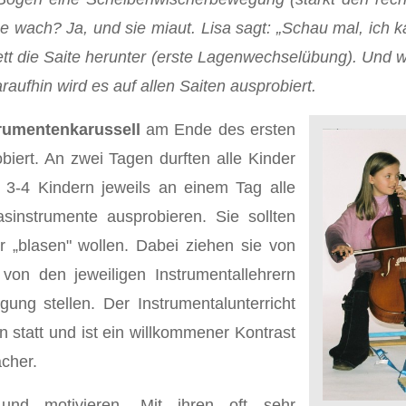
e wach? Ja, und sie miaut. Lisa sagt: „Schau mal, ich ka
t die Saite herunter (erste Lagenwechselübung). Und wirk
araufhin wird es auf allen Saiten ausprobiert.
rumentenkarussell
am Ende des ersten
biert. An zwei Tagen durften alle Kinder
 3-4 Kindern jeweils an einem Tag alle
sinstrumente ausprobieren. Sie sollten
r „blasen" wollen. Dabei ziehen sie von
n den jeweiligen Instrumentallehrern
gung stellen. Der Instrumentalunterricht
rn statt und ist ein willkommener Kontrast
cher.
und motivieren. Mit ihren oft sehr