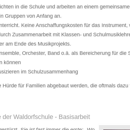
ichten in die Schule und arbeiten an einem gemeinsame
in Gruppen von Anfang an.
terricht. Keine Anschaffungskosten für das Instrument, 
 durch Zusammenarbeit mit Klassen- und Schulmusiklehr
hrer am Ende des Musikprojekts.
semble, Orchester, Band o.ä. als Bereicherung für die 
en können
lmusizieren im Schulzusammenhang
e Hürde für Familien abgebaut werden, die oftmals dazu f
e der Waldorfschule - Basisarbeit
stürzt. Sie ist fast immer die erste: „Wo