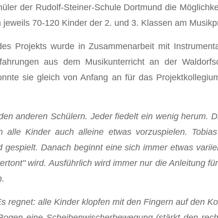
üler der Rudolf-Steiner-Schule Dortmund die Möglichke
eweils 70-120 Kinder der 2. und 3. Klassen am Musikpro
es Projekts wurde in Zusammenarbeit mit Instrumentall
fahrungen aus dem Musikunterricht an der Waldorfs
 konnte sie gleich von Anfang an für das Projektkolleg
u den anderen Schülern. Jeder fiedelt ein wenig herum.
ch alle Kinder auch alleine etwas vorzuspielen. Tob
d gespielt. Danach beginnt eine sich immer etwas varii
rtont" wird. Ausführlich wird immer nur die Anleitung f
n.
s regnet: alle Kinder klopfen mit den Fingern auf den Kor
Bogen eine Scheibenwischerbewegung (stärkt den recht