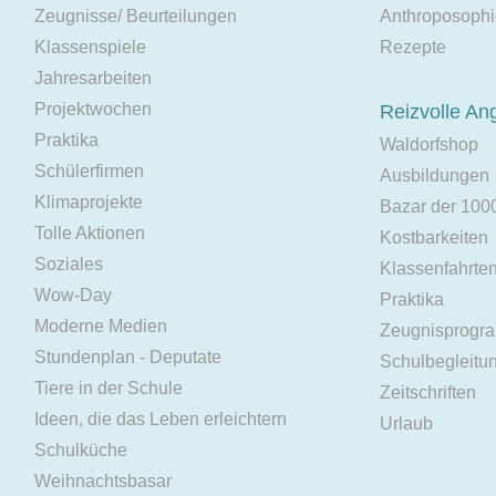
Zeugnisse/ Beurteilungen
Anthroposoph
Klassenspiele
Rezepte
Jahresarbeiten
Projektwochen
Reizvolle An
Praktika
Waldorfshop
Schülerfirmen
Ausbildungen
Klimaprojekte
Bazar der 100
Tolle Aktionen
Kostbarkeiten
Soziales
Klassenfahrte
Wow-Day
Praktika
Moderne Medien
Zeugnisprogr
Stundenplan - Deputate
Schulbegleitu
Tiere in der Schule
Zeitschriften
Ideen, die das Leben erleichtern
Urlaub
Schulküche
Weihnachtsbasar