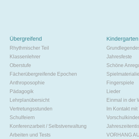
Übergreifend
Kindergarten
Rhythmischer Teil
Grundlegende
Klassenlehrer
Jahresfeste
Oberstufe
Schöne Anreg
Fächerübergreifende Epochen
Spielmateriali
Anthroposophie
Fingerspiele
Pädagogik
Lieder
Lehrplanübersicht
Einmal in der
Vertretungsstunden
Im Kontakt mit
Schulfeiern
Vorschulkinde
Konferenzarbeit / Selbstverwaltung
Jahreszeitenti
Arbeiten und Tests
VORHANG A