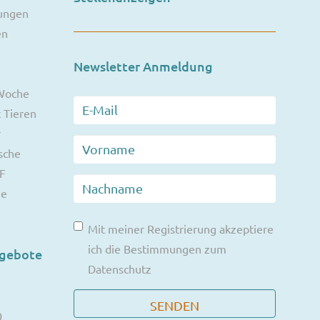
ungen
en
Newsletter Anmeldung
 Woche
 Tieren
r
sche
F
ie
Mit meiner Registrierung akzeptiere
ich die Bestimmungen zum
ngebote
Datenschutz
0