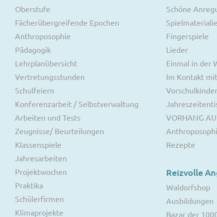
Oberstufe
Schöne Anreg
Fächerübergreifende Epochen
Spielmateriali
Anthroposophie
Fingerspiele
Pädagogik
Lieder
Lehrplanübersicht
Einmal in der
Vertretungsstunden
Im Kontakt mit
Schulfeiern
Vorschulkinde
Konferenzarbeit / Selbstverwaltung
Jahreszeitenti
Arbeiten und Tests
VORHANG AU
Zeugnisse/ Beurteilungen
Anthroposoph
Klassenspiele
Rezepte
Jahresarbeiten
Projektwochen
Reizvolle A
Praktika
Waldorfshop
Schülerfirmen
Ausbildungen
Klimaprojekte
Bazar der 100