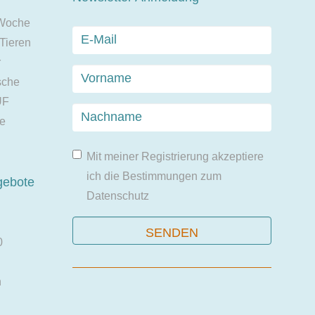
 Woche
 Tieren
r
sche
UF
ie
Mit meiner Registrierung akzeptiere
ich die Bestimmungen zum
gebote
Datenschutz
0
n