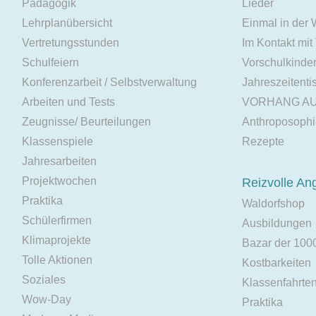
Pädagogik
Lieder
Lehrplanübersicht
Einmal in der
Vertretungsstunden
Im Kontakt mit
Schulfeiern
Vorschulkinde
Konferenzarbeit / Selbstverwaltung
Jahreszeitenti
Arbeiten und Tests
VORHANG A
Zeugnisse/ Beurteilungen
Anthroposoph
Klassenspiele
Rezepte
Jahresarbeiten
Projektwochen
Reizvolle An
Praktika
Waldorfshop
Schülerfirmen
Ausbildungen
Klimaprojekte
Bazar der 100
Tolle Aktionen
Kostbarkeiten
Soziales
Klassenfahrte
Wow-Day
Praktika