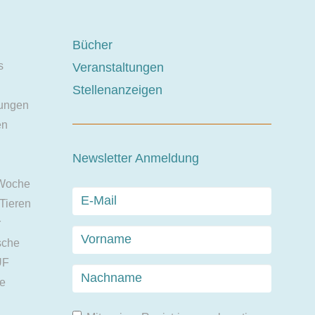
Bücher
s
Veranstaltungen
Stellenanzeigen
ungen
en
Newsletter Anmeldung
 Woche
 Tieren
r
sche
UF
ie