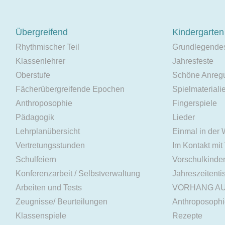
Übergreifend
Kindergarten
Rhythmischer Teil
Grundlegende
Klassenlehrer
Jahresfeste
Oberstufe
Schöne Anreg
Fächerübergreifende Epochen
Spielmateriali
Anthroposophie
Fingerspiele
Pädagogik
Lieder
Lehrplanübersicht
Einmal in der
Vertretungsstunden
Im Kontakt mit
Schulfeiern
Vorschulkinde
Konferenzarbeit / Selbstverwaltung
Jahreszeitenti
Arbeiten und Tests
VORHANG A
Zeugnisse/ Beurteilungen
Anthroposoph
Klassenspiele
Rezepte