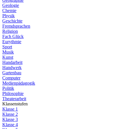
Geographie
Geologie
Chemie
Physik
Geschichte
Fremdsprachen
Religion
Fach Glück
Eurythmie
Sport
Musik
Kunst
Handarbeit
Handwerk
Gartenbau
Computer
Medienpädagogik
Politik
Philosophie
Theaterarbeit
Klassenstufen
Klasse 1
Klasse 2
Klasse 3
Klasse 4