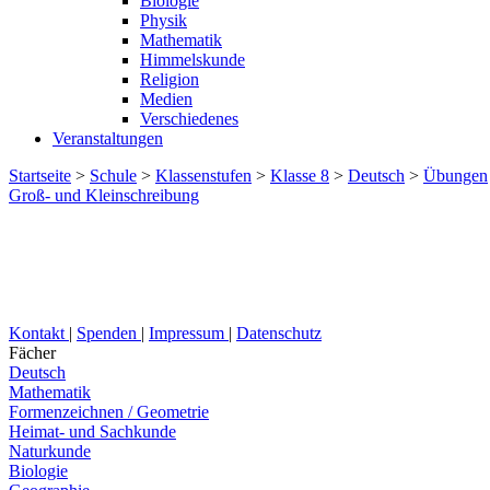
Biologie
Physik
Mathematik
Himmelskunde
Religion
Medien
Verschiedenes
Veranstaltungen
Startseite
>
Schule
>
Klassenstufen
>
Klasse 8
>
Deutsch
>
Übungen
Groß- und Kleinschreibung
Kontakt
|
Spenden
|
Impressum
|
Datenschutz
Fächer
Deutsch
Mathematik
Formenzeichnen / Geometrie
Heimat- und Sachkunde
Naturkunde
Biologie