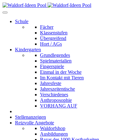
Schule
Fächer
Klassenstufen
Übergreifend
Hort / AGs
Kindergarten
Grundlegendes
Spielmaterialien
Fingerspiele
Einmal in der Woche
Im Kontakt mit Tieren
Jahresfeste
Jahreszeitentische
Verschiedenes
Anthroposophie
VORHANG AUF
Stellenanzeigen
Reizvolle Angebote
Waldorfshop
Ausbildungen
Bazar der 1000 Kostbarkeiten