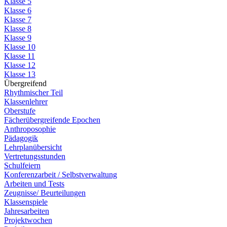
Klasse 5
Klasse 6
Klasse 7
Klasse 8
Klasse 9
Klasse 10
Klasse 11
Klasse 12
Klasse 13
Übergreifend
Rhythmischer Teil
Klassenlehrer
Oberstufe
Fächerübergreifende Epochen
Anthroposophie
Pädagogik
Lehrplanübersicht
Vertretungsstunden
Schulfeiern
Konferenzarbeit / Selbstverwaltung
Arbeiten und Tests
Zeugnisse/ Beurteilungen
Klassenspiele
Jahresarbeiten
Projektwochen