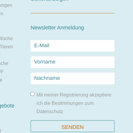
ungen
en
Newsletter Anmeldung
 Woche
 Tieren
r
sche
UF
ie
Mit meiner Registrierung akzeptiere
ich die Bestimmungen zum
gebote
Datenschutz
0