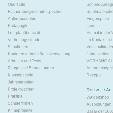
Oberstufe
Schöne Anreg
Fächerübergreifende Epochen
Spielmateriali
Anthroposophie
Fingerspiele
Pädagogik
Lieder
Lehrplanübersicht
Einmal in der
Vertretungsstunden
Im Kontakt mit
Schulfeiern
Vorschulkinde
Konferenzarbeit / Selbstverwaltung
Jahreszeitenti
Arbeiten und Tests
VORHANG A
Zeugnisse/ Beurteilungen
Anthroposoph
Klassenspiele
Rezepte
Jahresarbeiten
Projektwochen
Reizvolle An
Praktika
Waldorfshop
Schülerfirmen
Ausbildungen
Klimaprojekte
Bazar der 100