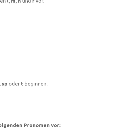
l, m, n
r
ten
und
vor.
, sp
t
oder
beginnen.
folgenden Pronomen vor: