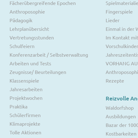
Fächerübergreifende Epochen
Spielmateriali
Anthroposophie
Fingerspiele
Pädagogik
Lieder
Lehrplanübersicht
Einmal in der
Vertretungsstunden
Im Kontakt mit
Schulfeiern
Vorschulkinde
Konferenzarbeit / Selbstverwaltung
Jahreszeitenti
Arbeiten und Tests
VORHANG AU
Zeugnisse/ Beurteilungen
Anthroposoph
Klassenspiele
Rezepte
Jahresarbeiten
Projektwochen
Reizvolle A
Praktika
Waldorfshop
Schülerfirmen
Ausbildungen
Klimaprojekte
Bazar der 100
Tolle Aktionen
Kostbarkeiten