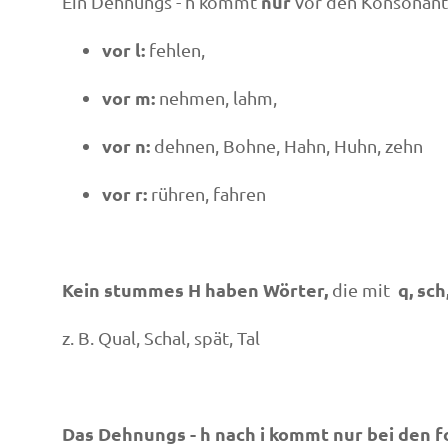
nur
Ein Dehnungs - h kommt
vor den Konsonan
vor l:
fehlen,
vor m:
nehmen, lahm,
vor n:
dehnen, Bohne, Hahn, Huhn, zehn
vor r:
rühren, fahren
Kein stummes H haben Wörter,
q, sch
die mit
z. B. Qual, Schal, spät, Tal
Das Dehnungs - h nach i kommt nur bei den 