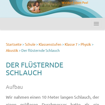
Startseite
>
Schule
>
Klassenstufen
>
Klasse 7
>
Physik
>
Akustik
>
Der flüsternde Schlauch
DER FLÜSTERNDE
SCHLAUCH
Aufbau
Wir nahmen einen 10 Meter langen Schlauch, der
einen größeren Durchmesser hatte als ein