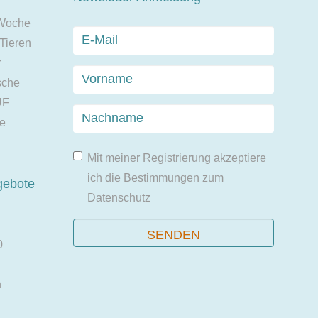
 Woche
 Tieren
r
sche
UF
ie
Mit meiner Registrierung akzeptiere
ich die Bestimmungen zum
gebote
Datenschutz
0
n