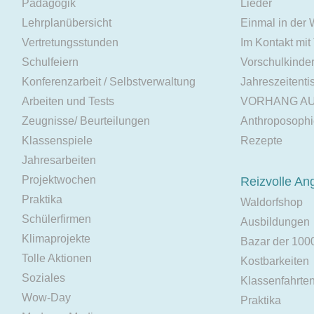
Pädagogik
Lieder
Lehrplanübersicht
Einmal in der
Vertretungsstunden
Im Kontakt mit
Schulfeiern
Vorschulkinde
Konferenzarbeit / Selbstverwaltung
Jahreszeitenti
Arbeiten und Tests
VORHANG A
Zeugnisse/ Beurteilungen
Anthroposoph
Klassenspiele
Rezepte
Jahresarbeiten
Projektwochen
Reizvolle An
Praktika
Waldorfshop
Schülerfirmen
Ausbildungen
Klimaprojekte
Bazar der 100
Tolle Aktionen
Kostbarkeiten
Soziales
Klassenfahrte
Wow-Day
Praktika