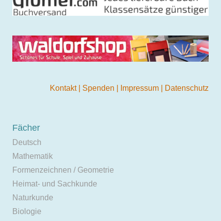
Kontakt
|
Spenden
|
Impressum
|
Datenschutz
Fächer
Deutsch
Mathematik
Formenzeichnen / Geometrie
Heimat- und Sachkunde
Naturkunde
Biologie