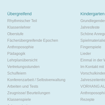
Übergreifend
Kindergarten
Rhythmischer Teil
Grundlegende
Klassenlehrer
Jahresfeste
Oberstufe
Schöne Anreg
Fächerübergreifende Epochen
Spielmateriali
Anthroposophie
Fingerspiele
Pädagogik
Lieder
Lehrplanübersicht
Einmal in der
Vertretungsstunden
Im Kontakt mit
Schulfeiern
Vorschulkinde
Konferenzarbeit / Selbstverwaltung
Jahreszeitenti
Arbeiten und Tests
VORHANG A
Zeugnisse/ Beurteilungen
Anthroposoph
Klassenspiele
Rezepte