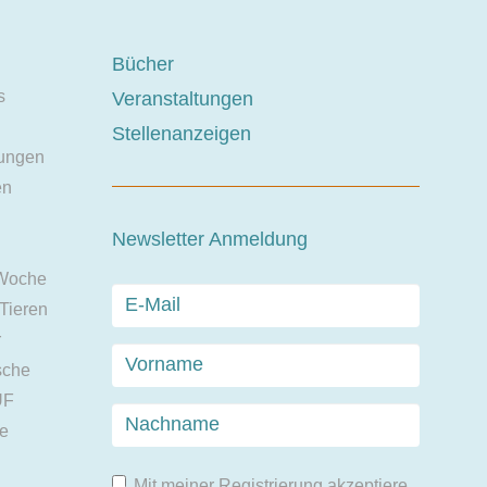
Bücher
s
Veranstaltungen
Stellenanzeigen
ungen
en
Newsletter Anmeldung
 Woche
 Tieren
r
sche
UF
ie
Mit meiner Registrierung akzeptiere