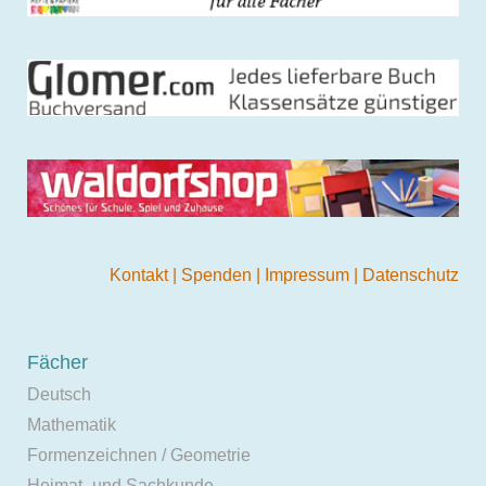
Kontakt
|
Spenden
|
Impressum
|
Datenschutz
Fächer
Deutsch
Mathematik
Formenzeichnen / Geometrie
Heimat- und Sachkunde