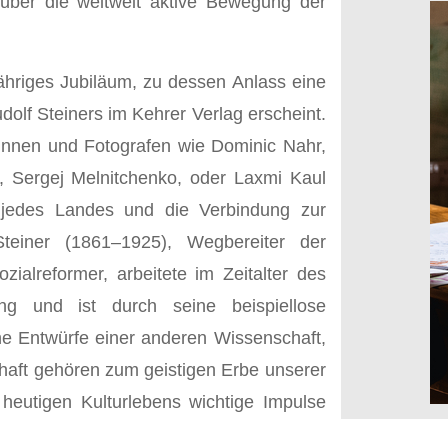
über die weltweit aktive Bewegung der
̈hriges Jubiläum, zu dessen Anlass eine
olf Steiners im Kehrer Verlag erscheint.
afinnen und Fotografen wie Dominic Nahr,
, Sergej Melnitchenko, oder Laxmi Kaul
jedes Landes und die Verbindung zur
 Steiner (1861–1925), Wegbereiter der
zialreformer, arbeitete im Zeitalter des
ng und ist durch seine beispiellose
e Entwürfe einer anderen Wissenschaft,
haft gehören zum geistigen Erbe unserer
s heutigen Kulturlebens wichtige Impulse