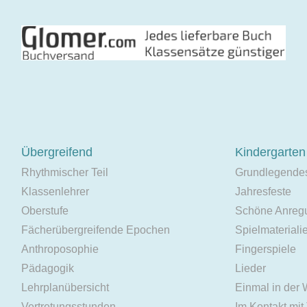
Übergreifend
Kindergarten
Rhythmischer Teil
Grundlegende
Klassenlehrer
Jahresfeste
Oberstufe
Schöne Anreg
Fächerübergreifende Epochen
Spielmateriali
Anthroposophie
Fingerspiele
Pädagogik
Lieder
Lehrplanübersicht
Einmal in der
Vertretungsstunden
Im Kontakt mit