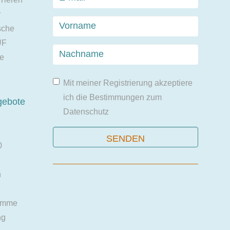
r
sche
UF
ie
Mit meiner Registrierung akzeptiere
ich die Bestimmungen zum
gebote
Datenschutz
0
n
amme
ng