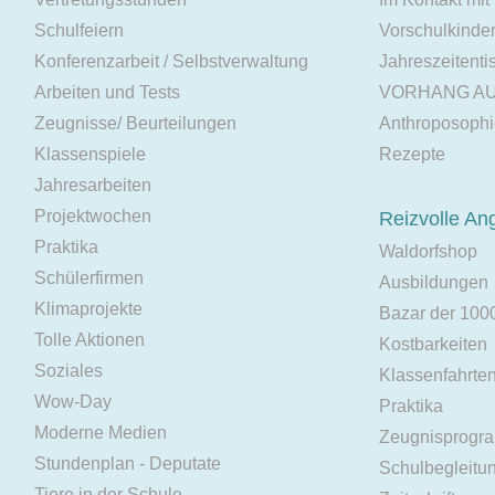
Schulfeiern
Vorschulkinde
Konferenzarbeit / Selbstverwaltung
Jahreszeitenti
Arbeiten und Tests
VORHANG A
Zeugnisse/ Beurteilungen
Anthroposoph
Klassenspiele
Rezepte
Jahresarbeiten
Projektwochen
Reizvolle An
Praktika
Waldorfshop
Schülerfirmen
Ausbildungen
Klimaprojekte
Bazar der 100
Tolle Aktionen
Kostbarkeiten
Soziales
Klassenfahrte
Wow-Day
Praktika
Moderne Medien
Zeugnisprogr
Stundenplan - Deputate
Schulbegleitu
Tiere in der Schule