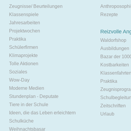
Zeugnisse/ Beurteilungen
Anthroposoph
Klassenspiele
Rezepte
Jahresarbeiten
Projektwochen
Reizvolle An
Praktika
Waldorfshop
Schülerfirmen
Ausbildungen
Klimaprojekte
Bazar der 100
Tolle Aktionen
Kostbarkeiten
Soziales
Klassenfahrte
Wow-Day
Praktika
Moderne Medien
Zeugnisprogr
Stundenplan - Deputate
Schulbegleitu
Tiere in der Schule
Zeitschriften
Ideen, die das Leben erleichtern
Urlaub
Schulküche
Weihnachtsbasar