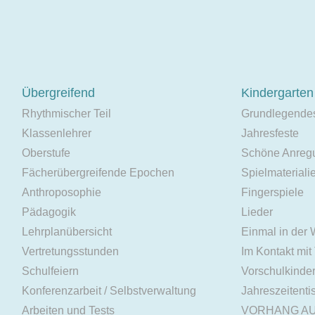
Übergreifend
Kindergarten
Rhythmischer Teil
Grundlegende
Klassenlehrer
Jahresfeste
Oberstufe
Schöne Anreg
Fächerübergreifende Epochen
Spielmateriali
Anthroposophie
Fingerspiele
Pädagogik
Lieder
Lehrplanübersicht
Einmal in der
Vertretungsstunden
Im Kontakt mit
Schulfeiern
Vorschulkinde
Konferenzarbeit / Selbstverwaltung
Jahreszeitenti
Arbeiten und Tests
VORHANG A