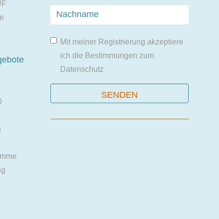
UF
ie
Mit meiner Registrierung akzeptiere
ich die Bestimmungen zum
gebote
Datenschutz
0
n
amme
ng