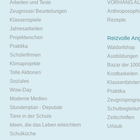
Arbeiten und Tests
VORHANG A
Zeugnisse/ Beurteilungen
Anthroposoph
Klassenspiele
Rezepte
Jahresarbeiten
Projektwochen
Reizvolle An
Praktika
Waldorfshop
Schülerfirmen
Ausbildungen
Klimaprojekte
Bazar der 100
Tolle Aktionen
Kostbarkeiten
Soziales
Klassenfahrte
Wow-Day
Praktika
Moderne Medien
Zeugnisprogr
Stundenplan - Deputate
Schulbegleitu
Tiere in der Schule
Zeitschriften
Ideen, die das Leben erleichtern
Urlaub
Schulküche