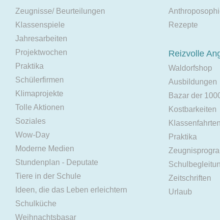
Zeugnisse/ Beurteilungen
Anthroposoph
Klassenspiele
Rezepte
Jahresarbeiten
Projektwochen
Reizvolle An
Praktika
Waldorfshop
Schülerfirmen
Ausbildungen
Klimaprojekte
Bazar der 100
Tolle Aktionen
Kostbarkeiten
Soziales
Klassenfahrte
Wow-Day
Praktika
Moderne Medien
Zeugnisprogr
Stundenplan - Deputate
Schulbegleitu
Tiere in der Schule
Zeitschriften
Ideen, die das Leben erleichtern
Urlaub
Schulküche
Weihnachtsbasar