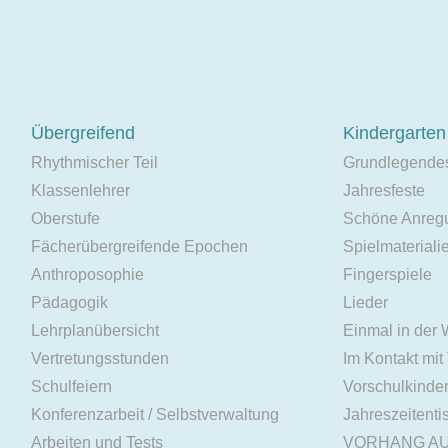
Übergreifend
Kindergarten
Rhythmischer Teil
Grundlegende
Klassenlehrer
Jahresfeste
Oberstufe
Schöne Anreg
Fächerübergreifende Epochen
Spielmateriali
Anthroposophie
Fingerspiele
Pädagogik
Lieder
Lehrplanübersicht
Einmal in der
Vertretungsstunden
Im Kontakt mit
Schulfeiern
Vorschulkinde
Konferenzarbeit / Selbstverwaltung
Jahreszeitenti
Arbeiten und Tests
VORHANG A