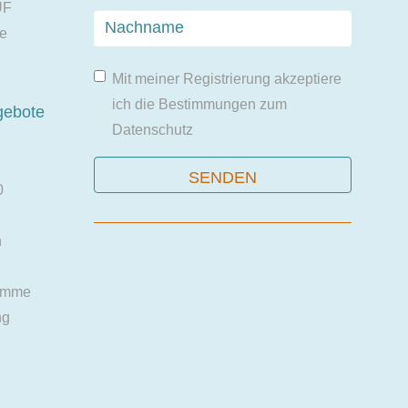
UF
ie
Mit meiner Registrierung akzeptiere
ich die Bestimmungen zum
gebote
Datenschutz
0
n
amme
ng