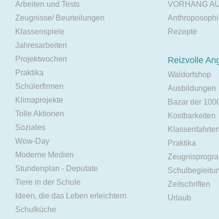
Arbeiten und Tests
VORHANG A
Zeugnisse/ Beurteilungen
Anthroposoph
Klassenspiele
Rezepte
Jahresarbeiten
Projektwochen
Reizvolle An
Praktika
Waldorfshop
Schülerfirmen
Ausbildungen
Klimaprojekte
Bazar der 100
Tolle Aktionen
Kostbarkeiten
Soziales
Klassenfahrte
Wow-Day
Praktika
Moderne Medien
Zeugnisprogr
Stundenplan - Deputate
Schulbegleitu
Tiere in der Schule
Zeitschriften
Ideen, die das Leben erleichtern
Urlaub
Schulküche