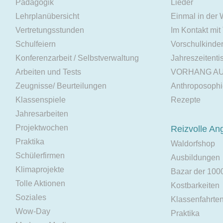
Pädagogik
Lieder
Lehrplanübersicht
Einmal in der
Vertretungsstunden
Im Kontakt mit
Schulfeiern
Vorschulkinde
Konferenzarbeit / Selbstverwaltung
Jahreszeitenti
Arbeiten und Tests
VORHANG A
Zeugnisse/ Beurteilungen
Anthroposoph
Klassenspiele
Rezepte
Jahresarbeiten
Projektwochen
Reizvolle An
Praktika
Waldorfshop
Schülerfirmen
Ausbildungen
Klimaprojekte
Bazar der 100
Tolle Aktionen
Kostbarkeiten
Soziales
Klassenfahrte
Wow-Day
Praktika