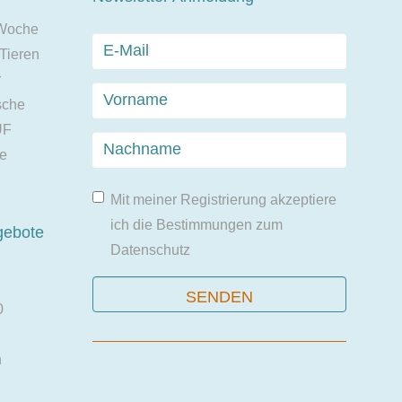
 Woche
 Tieren
r
sche
UF
ie
Mit meiner Registrierung akzeptiere
ich die Bestimmungen zum
gebote
Datenschutz
0
n