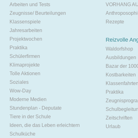
Arbeiten und Tests
VORHANG A
Zeugnisse/ Beurteilungen
Anthroposoph
Klassenspiele
Rezepte
Jahresarbeiten
Projektwochen
Reizvolle An
Praktika
Waldorfshop
Schülerfirmen
Ausbildungen
Klimaprojekte
Bazar der 100
Tolle Aktionen
Kostbarkeiten
Soziales
Klassenfahrte
Wow-Day
Praktika
Moderne Medien
Zeugnisprogr
Stundenplan - Deputate
Schulbegleitu
Tiere in der Schule
Zeitschriften
Ideen, die das Leben erleichtern
Urlaub
Schulküche