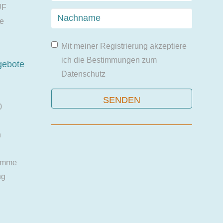
UF
ie
Mit meiner Registrierung akzeptiere
ich die Bestimmungen zum
gebote
Datenschutz
0
n
amme
ng