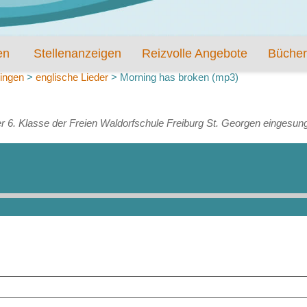
en
Stellenanzeigen
Reizvolle Angebote
Bücher
ingen
>
englische Lieder
>
Morning has broken (mp3)
r 6. Klasse der Freien Waldorfschule Freiburg St. Georgen eingesun