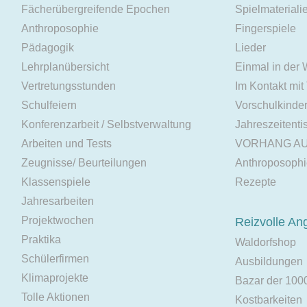
Fächerübergreifende Epochen
Spielmateriali
Anthroposophie
Fingerspiele
Pädagogik
Lieder
Lehrplanübersicht
Einmal in der
Vertretungsstunden
Im Kontakt mit
Schulfeiern
Vorschulkinde
Konferenzarbeit / Selbstverwaltung
Jahreszeitenti
Arbeiten und Tests
VORHANG A
Zeugnisse/ Beurteilungen
Anthroposoph
Klassenspiele
Rezepte
Jahresarbeiten
Projektwochen
Reizvolle An
Praktika
Waldorfshop
Schülerfirmen
Ausbildungen
Klimaprojekte
Bazar der 100
Tolle Aktionen
Kostbarkeiten