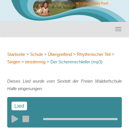
Startseite
>
Schule
>
Übergreifend
>
Rhythmischer Teil
>
Singen
>
einstimmig
>
Der Scherenschleifer (mp3)
Dieses Lied wurde vom Sextett der Freien Waldorfschule
Halle eingesungen.
Lied