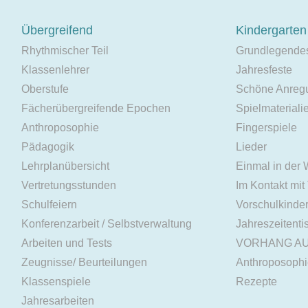
Übergreifend
Kindergarten
Rhythmischer Teil
Grundlegende
Klassenlehrer
Jahresfeste
Oberstufe
Schöne Anreg
Fächerübergreifende Epochen
Spielmateriali
Anthroposophie
Fingerspiele
Pädagogik
Lieder
Lehrplanübersicht
Einmal in der
Vertretungsstunden
Im Kontakt mit
Schulfeiern
Vorschulkinde
Konferenzarbeit / Selbstverwaltung
Jahreszeitenti
Arbeiten und Tests
VORHANG A
Zeugnisse/ Beurteilungen
Anthroposoph
Klassenspiele
Rezepte
Jahresarbeiten