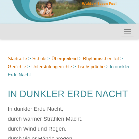
Startseite
>
Schule
>
Übergreifend
>
Rhythmischer Teil
>
Gedichte
>
Unterstufengedichte
>
Tischsprüche
>
In dunkler
Erde Nacht
IN DUNKLER ERDE NACHT
In dunkler Erde Nacht,
durch warmer Strahlen Macht,
durch Wind und Regen,
durch vieler Hände Segen,