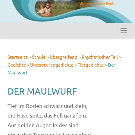
Startseite
>
Schule
>
Übergreifend
>
Rhythmischer Teil
>
Gedichte
>
Unterstufengedichte
>
Tiergedichte
>
Der
Maulwurf
DER MAULWURF
Tief im Boden schwarz und klein,
die Nase spitz, das Fell ganz fein.
Auf beiden Augen leider sind
die zarten Tierchen fast ganz blind