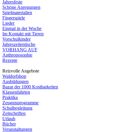
Jahresfeste
Schöne Anregungen
Spielmaterialien
Fingerspiele
Lieder
Einmal in der Woche
Im Kontakt mit Tieren
Vorschulkinder
Jahreszeitentische
VORHANG AUF
Anthroposophie
Rezepte
Reizvolle Angebote
Waldorfshop
Ausbildungen
Bazar der 1000 Kostbarkeiten
Klassenfahrten
Praktika
Zeugnisprogramme
Schulbegleitung
Zeitschriften
Urlaub
Bücher
Veranstaltungen