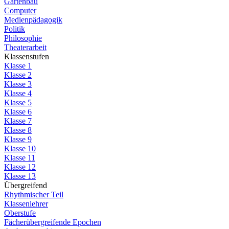
Gartenbau
Computer
Medienpädagogik
Politik
Philosophie
Theaterarbeit
Klassenstufen
Klasse 1
Klasse 2
Klasse 3
Klasse 4
Klasse 5
Klasse 6
Klasse 7
Klasse 8
Klasse 9
Klasse 10
Klasse 11
Klasse 12
Klasse 13
Übergreifend
Rhythmischer Teil
Klassenlehrer
Oberstufe
Fächerübergreifende Epochen