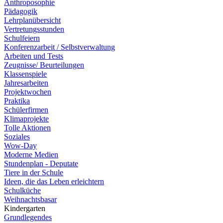
Anthroposophie
Pädagogik
Lehrplanübersicht
Vertretungsstunden
Schulfeiern
Konferenzarbeit / Selbstverwaltung
Arbeiten und Tests
Zeugnisse/ Beurteilungen
Klassenspiele
Jahresarbeiten
Projektwochen
Praktika
Schülerfirmen
Klimaprojekte
Tolle Aktionen
Soziales
Wow-Day
Moderne Medien
Stundenplan - Deputate
Tiere in der Schule
Ideen, die das Leben erleichtern
Schulküche
Weihnachtsbasar
Kindergarten
Grundlegendes