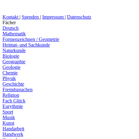
Kontakt
|
Spenden
|
Impressum
|
Datenschutz
Fächer
Deutsch
Mathematik
Formenzeichnen / Geometrie
Heimat- und Sachkunde
Naturkunde
Biologie
Geographie
Geologie
Chemie
Physik
Geschichte
Fremdsprachen
Religion
Fach Glück
Eurythmie
Sport
Musik
Kunst
Handarbeit
Handwerk