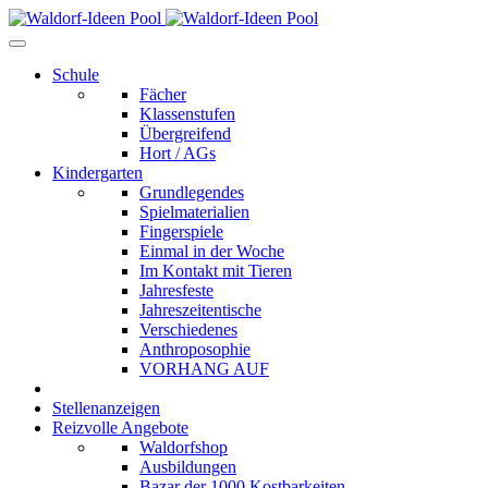
Schule
Fächer
Klassenstufen
Übergreifend
Hort / AGs
Kindergarten
Grundlegendes
Spielmaterialien
Fingerspiele
Einmal in der Woche
Im Kontakt mit Tieren
Jahresfeste
Jahreszeitentische
Verschiedenes
Anthroposophie
VORHANG AUF
Stellenanzeigen
Reizvolle Angebote
Waldorfshop
Ausbildungen
Bazar der 1000 Kostbarkeiten