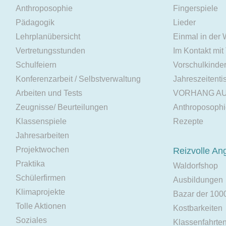
Anthroposophie
Fingerspiele
Pädagogik
Lieder
Lehrplanübersicht
Einmal in der
Vertretungsstunden
Im Kontakt mit
Schulfeiern
Vorschulkinde
Konferenzarbeit / Selbstverwaltung
Jahreszeitenti
Arbeiten und Tests
VORHANG A
Zeugnisse/ Beurteilungen
Anthroposoph
Klassenspiele
Rezepte
Jahresarbeiten
Projektwochen
Reizvolle An
Praktika
Waldorfshop
Schülerfirmen
Ausbildungen
Klimaprojekte
Bazar der 100
Tolle Aktionen
Kostbarkeiten
Soziales
Klassenfahrte