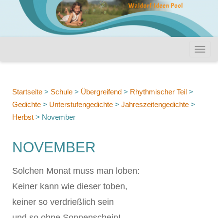
Startseite
>
Schule
>
Übergreifend
>
Rhythmischer Teil
>
Gedichte
>
Unterstufengedichte
>
Jahreszeitengedichte
>
Herbst
>
November
NOVEMBER
Solchen Monat muss man loben:
Keiner kann wie dieser toben,
keiner so verdrießlich sein
und so ohne Sonnenschein!