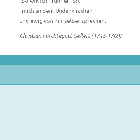
„So will ich", fuhr er fort,
„mich an dem Undank rächen
und ewig von mir selber sprechen.
Christian Fürchtegott Gellert (1715-1769)