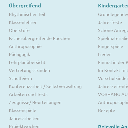
Übergreifend
Kindergarte
Rhythmischer Teil
Grundlegende
Klassenlehrer
Jahresfeste
Oberstufe
Schöne Anreg
Fächerübergreifende Epochen
Spielmateriali
Anthroposophie
Fingerspiele
Pädagogik
Lieder
Lehrplanübersicht
Einmal in der
Vertretungsstunden
Im Kontakt mit
Schulfeiern
Vorschulkinde
Konferenzarbeit / Selbstverwaltung
Jahreszeitenti
Arbeiten und Tests
VORHANG AU
Zeugnisse/ Beurteilungen
Anthroposoph
Klassenspiele
Rezepte
Jahresarbeiten
Projektwochen
Reizvolle A