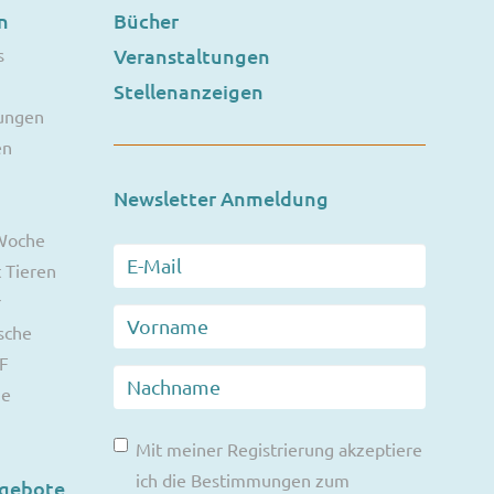
n
Bücher
s
Veranstaltungen
Stellenanzeigen
ungen
en
Newsletter Anmeldung
 Woche
 Tieren
r
sche
F
ie
Mit meiner Registrierung akzeptiere
ich die Bestimmungen zum
ngebote