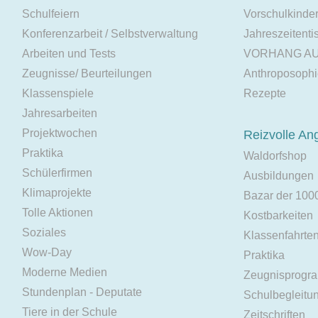
Schulfeiern
Vorschulkinde
Konferenzarbeit / Selbstverwaltung
Jahreszeitenti
Arbeiten und Tests
VORHANG A
Zeugnisse/ Beurteilungen
Anthroposoph
Klassenspiele
Rezepte
Jahresarbeiten
Projektwochen
Reizvolle An
Praktika
Waldorfshop
Schülerfirmen
Ausbildungen
Klimaprojekte
Bazar der 100
Tolle Aktionen
Kostbarkeiten
Soziales
Klassenfahrte
Wow-Day
Praktika
Moderne Medien
Zeugnisprogr
Stundenplan - Deputate
Schulbegleitu
Tiere in der Schule
Zeitschriften