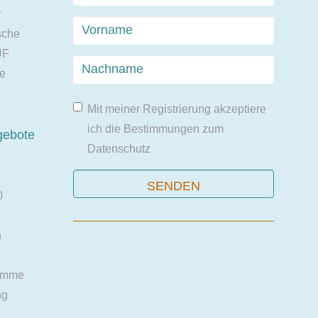
r
sche
UF
ie
Mit meiner Registrierung akzeptiere
ich die Bestimmungen zum
gebote
Datenschutz
0
n
amme
ng