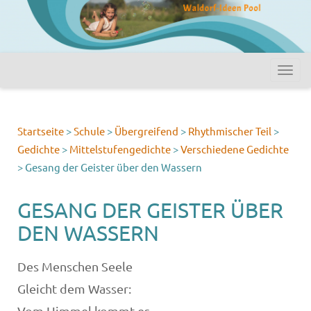
Startseite
>
Schule
>
Übergreifend
>
Rhythmischer Teil
>
Gedichte
>
Mittelstufengedichte
>
Verschiedene Gedichte
>
Gesang der Geister über den Wassern
GESANG DER GEISTER ÜBER
DEN WASSERN
Des Menschen Seele
Gleicht dem Wasser:
Vom Himmel kommt es,