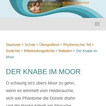
Startseite
>
Schule
>
Übergreifend
>
Rhythmischer Teil
>
Gedichte
>
Mittelstufengedichte
>
Balladen
>
Der Knabe im
Moor
DER KNABE IM MOOR
O schaurig ist's übers Moor zu gehn,
wenn es wimmelt vom Heiderauche,
sich wie Phantome die Dünste drehn
und die Ranke häkelt am Strauche,