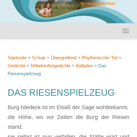
Startseite
>
Schule
>
Übergreifend
>
Rhythmischer Teil
>
Gedichte
>
Mittelstufengedichte
>
Balladen
>
Das
Riesenspielzeug
DAS RIESENSPIELZEUG
Burg Niedeck ist im Elsaß der Sage wohlbekannt,
die Höhe, wo vor Zeiten die Burg der Riesen
stand;
sie selbst ist nun verfallen, die Stätte wüst und