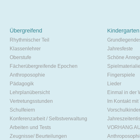
Übergreifend
Kindergarten
Rhythmischer Teil
Grundlegende
Klassenlehrer
Jahresfeste
Oberstufe
Schöne Anreg
Fächerübergreifende Epochen
Spielmateriali
Anthroposophie
Fingerspiele
Pädagogik
Lieder
Lehrplanübersicht
Einmal in der
Vertretungsstunden
Im Kontakt mit
Schulfeiern
Vorschulkinde
Konferenzarbeit / Selbstverwaltung
Jahreszeitenti
Arbeiten und Tests
VORHANG A
Zeugnisse/ Beurteilungen
Anthroposoph