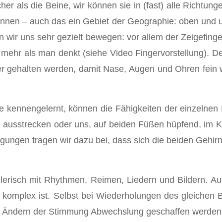
r als die Beine, wir können sie in (fast) alle Richtung
nnen – auch das ein Gebiet der Geographie: oben und un
n wir uns sehr gezielt bewegen: vor allem der Zeigefing
n mehr als man denkt (siehe Video Fingervorstellung). 
ger gehalten werden, damit Nase, Augen und Ohren fei
 kennengelernt, können die Fähigkeiten der einzelnen 
uß ausstrecken oder uns, auf beiden Füßen hüpfend, im 
ngen tragen wir dazu bei, dass sich die beiden Gehirn
pielerisch mit Rhythmen, Reimen, Liedern und Bildern. A
 komplex ist. Selbst bei Wiederholungen des gleichen
h Ändern der Stimmung Abwechslung geschaffen werden