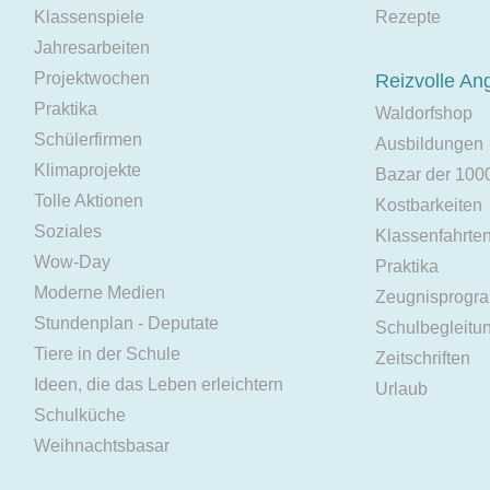
Klassenspiele
Rezepte
Jahresarbeiten
Projektwochen
Reizvolle An
Praktika
Waldorfshop
Schülerfirmen
Ausbildungen
Klimaprojekte
Bazar der 100
Tolle Aktionen
Kostbarkeiten
Soziales
Klassenfahrte
Wow-Day
Praktika
Moderne Medien
Zeugnisprogr
Stundenplan - Deputate
Schulbegleitu
Tiere in der Schule
Zeitschriften
Ideen, die das Leben erleichtern
Urlaub
Schulküche
Weihnachtsbasar