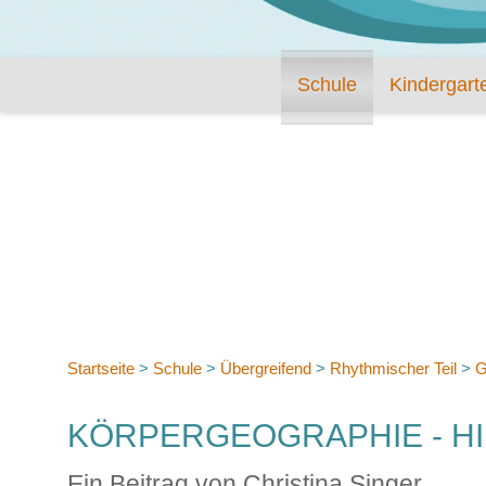
Schule
Kindergart
Startseite
>
Schule
>
Übergreifend
>
Rhythmischer Teil
>
G
KÖRPERGEOGRAPHIE - H
Ein Beitrag von Christina Singer