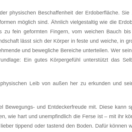
der physischen Beschaffenheit der Erdoberfläche. Si
men möglich sind. Ähnlich vielgestaltig wie die Erdobe
s zu fein geformten Fingern, vom weichen Bauch bis 
schaft lässt sich der Körper in feste und weiche, in g
ehmende und bewegliche Bereiche unterteilen. Wer seinen 
undlage: Ein gutes Körpergefühl unterstützt das Selb
 physischen Leib von außen her zu erkunden und sei
iel Bewegungs- und Entdeckerfreude mit. Diese kann s
, wie hart und unempfindlich die Ferse ist – mit ihr kö
ieber tippend oder tastend den Boden. Dafür können wir