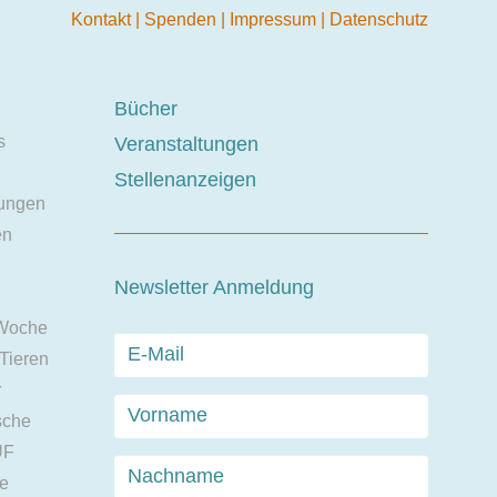
Kontakt
|
Spenden
|
Impressum
|
Datenschutz
Bücher
s
Veranstaltungen
Stellenanzeigen
ungen
en
Newsletter Anmeldung
 Woche
 Tieren
r
sche
UF
ie