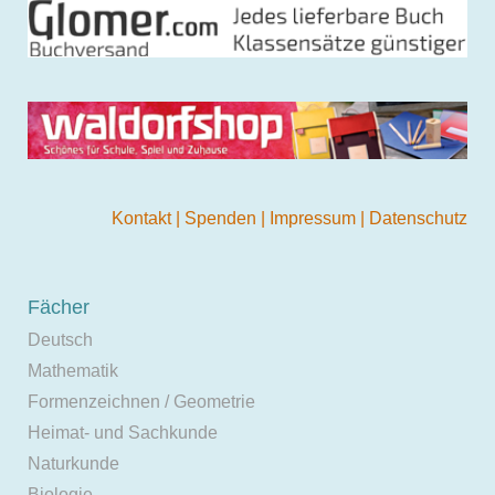
Kontakt
|
Spenden
|
Impressum
|
Datenschutz
Fächer
Deutsch
Mathematik
Formenzeichnen / Geometrie
Heimat- und Sachkunde
Naturkunde
Biologie