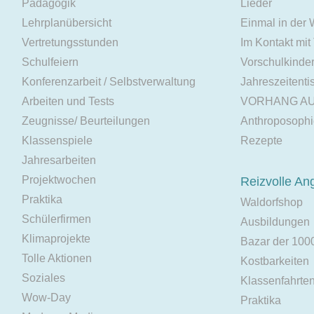
Pädagogik
Lieder
Lehrplanübersicht
Einmal in der
Vertretungsstunden
Im Kontakt mit
Schulfeiern
Vorschulkinde
Konferenzarbeit / Selbstverwaltung
Jahreszeitenti
Arbeiten und Tests
VORHANG A
Zeugnisse/ Beurteilungen
Anthroposoph
Klassenspiele
Rezepte
Jahresarbeiten
Projektwochen
Reizvolle An
Praktika
Waldorfshop
Schülerfirmen
Ausbildungen
Klimaprojekte
Bazar der 100
Tolle Aktionen
Kostbarkeiten
Soziales
Klassenfahrte
Wow-Day
Praktika