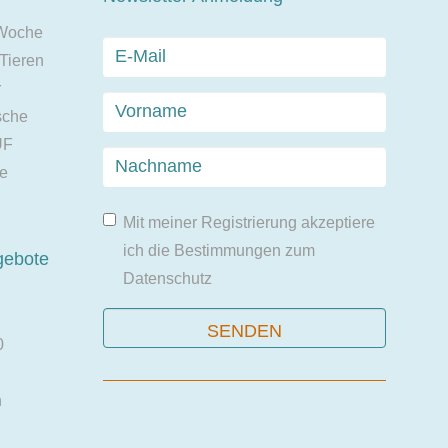
 Woche
 Tieren
r
sche
UF
ie
Mit meiner Registrierung akzeptiere
ich die Bestimmungen zum
gebote
Datenschutz
0
n