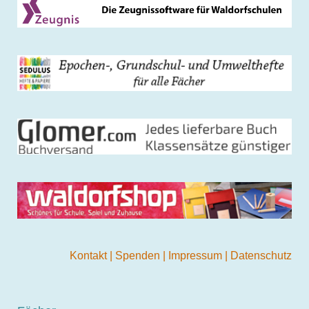
Kontakt
|
Spenden
|
Impressum
|
Datenschutz