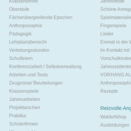
Klassenlehrer
Jahresfeste
Oberstufe
Schöne Anreg
Fächerübergreifende Epochen
Spielmateriali
Anthroposophie
Fingerspiele
Pädagogik
Lieder
Lehrplanübersicht
Einmal in der
Vertretungsstunden
Im Kontakt mit
Schulfeiern
Vorschulkinde
Konferenzarbeit / Selbstverwaltung
Jahreszeitenti
Arbeiten und Tests
VORHANG A
Zeugnisse/ Beurteilungen
Anthroposoph
Klassenspiele
Rezepte
Jahresarbeiten
Projektwochen
Reizvolle An
Praktika
Waldorfshop
Schülerfirmen
Ausbildungen