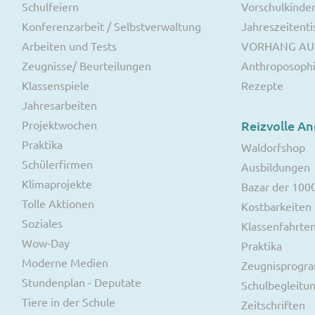
Schulfeiern
Vorschulkinde
Konferenzarbeit / Selbstverwaltung
Jahreszeitenti
Arbeiten und Tests
VORHANG AU
Zeugnisse/ Beurteilungen
Anthroposoph
Klassenspiele
Rezepte
Jahresarbeiten
Projektwochen
Reizvolle A
Praktika
Waldorfshop
Schülerfirmen
Ausbildungen
Klimaprojekte
Bazar der 100
Tolle Aktionen
Kostbarkeiten
Soziales
Klassenfahrte
Wow-Day
Praktika
Moderne Medien
Zeugnisprog
Stundenplan - Deputate
Schulbegleitu
Tiere in der Schule
Zeitschriften