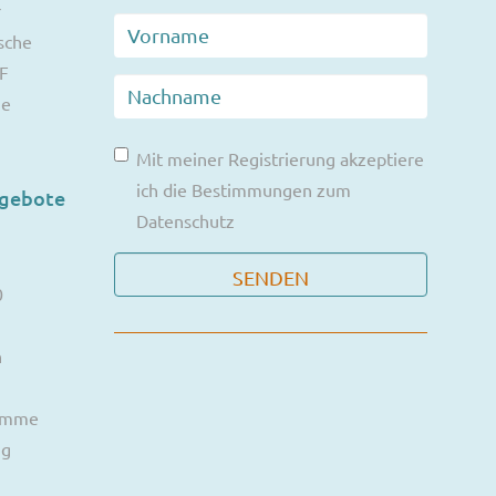
r
sche
F
ie
Mit meiner Registrierung akzeptiere
ich die Bestimmungen zum
ngebote
Datenschutz
0
n
ramme
ng