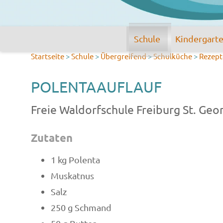
Schule
Kindergart
Startseite
>
Schule
>
Übergreifend
>
Schulküche
>
Rezept
POLENTAAUFLAUF
Freie Waldorfschule Freiburg St. Geo
Zutaten
1 kg Polenta
Muskatnus
Salz
250 g Schmand