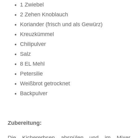
1 Zwiebel
2 Zehen Knoblauch
Koriander (frisch und als Gewürz)
Kreuzkümmel
Chilipulver
Salz
8 EL Mehl
Petersilie
Weißbrot getrocknet
Backpulver
Zubereitung:
Die Kichererbsen abspülen und im Mixer