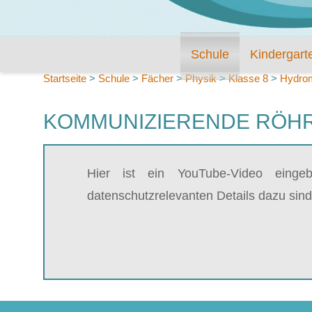
Schule
Kindergart
Startseite
>
Schule
>
Fächer
>
Physik
>
Klasse 8
>
Hydro
KOMMUNIZIERENDE RÖHR
Hier ist ein YouTube-Video einge
datenschutzrelevanten Details dazu sind