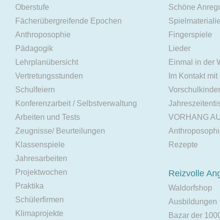
Oberstufe
Schöne Anreg
Fächerübergreifende Epochen
Spielmateriali
Anthroposophie
Fingerspiele
Pädagogik
Lieder
Lehrplanübersicht
Einmal in der
Vertretungsstunden
Im Kontakt mit
Schulfeiern
Vorschulkinde
Konferenzarbeit / Selbstverwaltung
Jahreszeitenti
Arbeiten und Tests
VORHANG A
Zeugnisse/ Beurteilungen
Anthroposoph
Klassenspiele
Rezepte
Jahresarbeiten
Projektwochen
Reizvolle An
Praktika
Waldorfshop
Schülerfirmen
Ausbildungen
Klimaprojekte
Bazar der 100