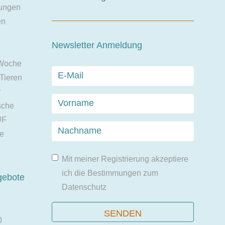
ungen
en
Newsletter Anmeldung
 Woche
 Tieren
r
sche
UF
ie
Mit meiner Registrierung akzeptiere
ich die Bestimmungen zum
gebote
Datenschutz
0